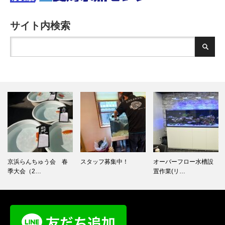
サイト内検索
京浜らんちゅう会 春
スタッフ募集中！
オーバーフロー水槽設
季大会（2…
置作業(リ…