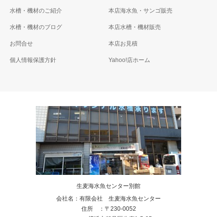
水槽・機材のご紹介
本店海水魚・サンゴ販売
水槽・機材のブログ
本店水槽・機材販売
お問合せ
本店お見積
個人情報保護方針
Yahoo!店ホーム
生麦海水魚センター別館
会社名：有限会社 生麦海水魚センター
住所 ：〒230-0052