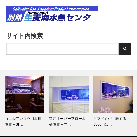
サイト内検索
特注オーバーフロー水
クマノミが乱舞する
オーバーフロー水槽設
槽設置～ア…
150cmは…
置作業(リ…