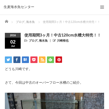
生麦海水魚センター
Home
ブログ
,
海水魚
使用期間3ヶ月！中古120cm水槽大特売！！
使用期間3ヶ月！中古120cm水槽大特売！！
2016
ブログ
,
海水魚
川崎裕也
02
Jul
どうも川崎です。
さて、今回は中古のオーバーフロー水槽のご紹介。