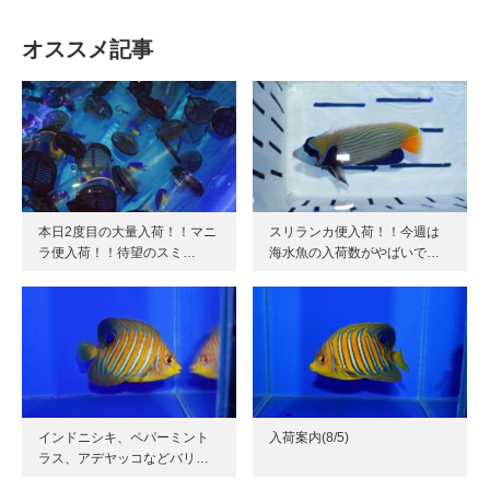
オススメ記事
本日2度目の大量入荷！！マニ
スリランカ便入荷！！今週は
ラ便入荷！！待望のスミ…
海水魚の入荷数がやばいで…
インドニシキ、ペパーミント
入荷案内(8/5)
ラス、アデヤッコなどバリ…