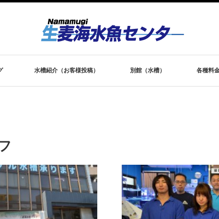
グ
水槽紹介（お客様投稿）
別館（水槽）
各種料
フ