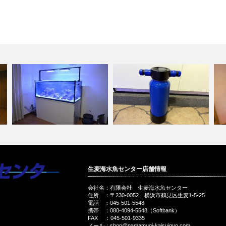
め
オーバーフロー水槽設置作業
待望の小型サイズ！KRAKEN
生麦海水魚センター店舗情報
(新潟県)
MINI…
ス
会社名：有限会社 生麦海水魚センター
住所 ：〒230-0052 横浜市鶴見区生麦1-5-25
電話 ：045-501-5548
携帯 ：080-4094-5548（Softbank）
FAX ：045-501-9335
メール：shop@namamugi-kaisuigyo.com