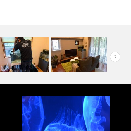
【オーダーメイド水槽設置】横
カエルアン
タッフ募集中！
浜市
SHELL2～