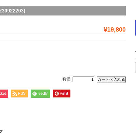
922203)
¥19,800
数量
cket
RSS
feedly
Pin it
ア