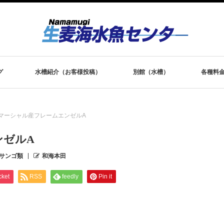
グ
水槽紹介（お客様投稿）
別館（水槽）
各種料
マーシャル産フレームエンゼルA
ンゼルA
サンゴ類
和海本田
cket
RSS
feedly
Pin it