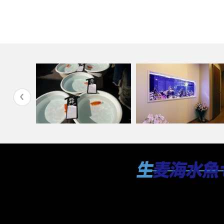
京浜らんちゅう会 春季大会
クマノミが乱舞する150cmは
槽設置
（2025年）…
込み水槽…