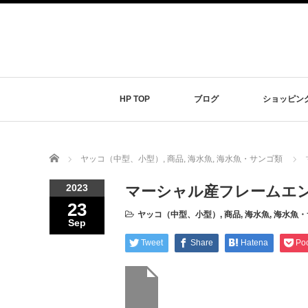
HP TOP
ブログ
ショッピン
Home
ヤッコ（中型、小型）
,
商品
,
海水魚
,
海水魚・サンゴ類
2023
マーシャル産フレームエ
23
ヤッコ（中型、小型）
,
商品
,
海水魚
,
海水魚・
Sep
Tweet
Share
Hatena
Po