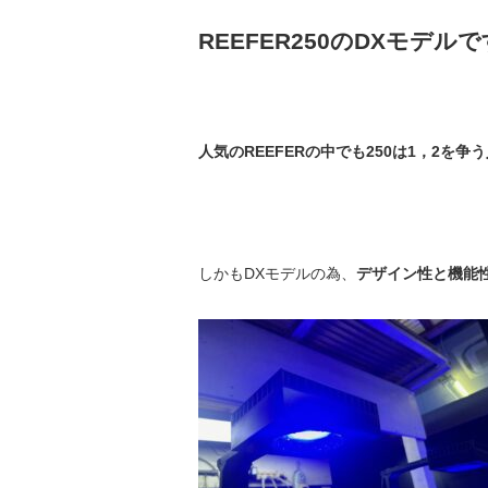
REEFER250のDXモデル
人気のREEFERの中でも250は1，2を
しかもDXモデルの為、
デザイン性と機能性