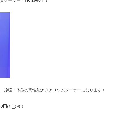
質クーラー
「TK-1000」
！
、冷暖一体型の高性能アクアリウムクーラーになります！
00円
(@_@)！