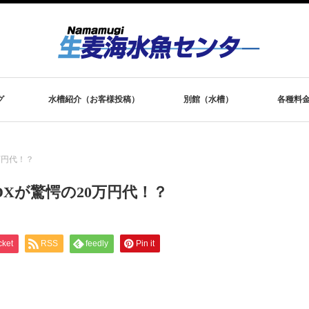
グ
水槽紹介（お客様投稿）
別館（水槽）
各種料
万円代！？
0DXが驚愕の20万円代！？
cket
RSS
feedly
Pin it