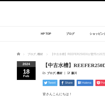
HP TOP
ブログ
ショッピン
Home
ブログ
,
機材
【中古水槽】REEFER250DXが驚愕の20
2024
【中古水槽】REEFER25
18
ブログ
,
機材
藤川
Feb
Tweet
Share
Hatena
Po
皆さんこんにちは！