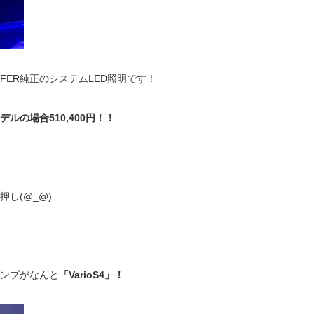
FER純正のシステムLED照明です！
ルの場合510,400円！！
し(@_@)
ンプがなんと
「VarioS4」！