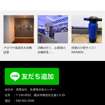
アロワナ混泳巨大水槽
川崎が行く。お客様の
待望の小型サイズ！
設置
水槽拝見～…
KRAKEN…
会社名：有限会社 生麦海水魚センター
住所 ：〒230-0052 横浜市鶴見区生麦1-5-25
電話 ：045-501-5548