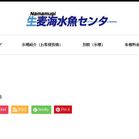
グ
水槽紹介（お客様投稿）
別館（水槽）
各種料
也
cket
RSS
feedly
Pin it