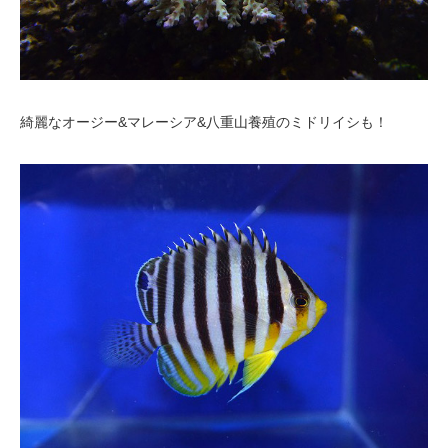
綺麗なオージー&マレーシア&八重山養殖のミドリイシも！