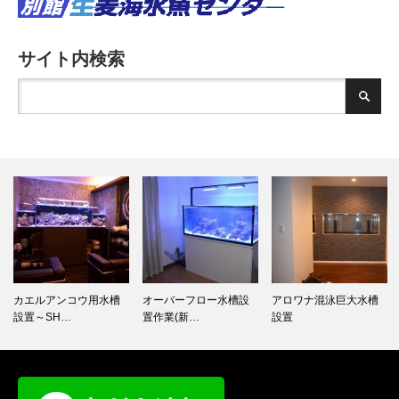
サイト内検索
オーバーフロー水槽設
アロワナ混泳巨大水槽
川崎が行く。お客様の
置作業(新…
設置
水槽拝見～…