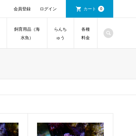
会員登録
ログイン
カート
0
飼育用品（海
らんち
各種
水魚）
ゅう
料金