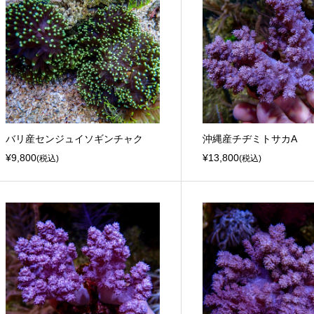
バリ産センジュイソギンチャク
沖縄産チヂミトサカA
¥9,800
¥13,800
(税込)
(税込)