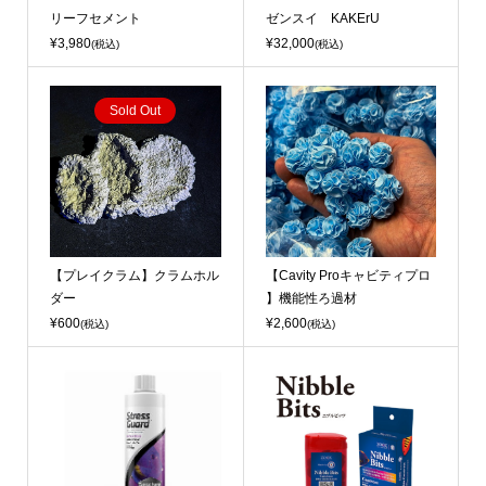
リーフセメント
ゼンスイ KAKErU
¥3,980
¥32,000
(税込)
(税込)
Sold Out
【プレイクラム】クラムホル
【Cavity Proキャビティプロ
ダー
】機能性ろ過材
¥600
¥2,600
(税込)
(税込)