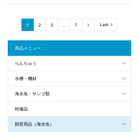
Last
1
2
3
…
7

商品メニュー
らんちゅう
水槽・機材
海水魚・サンゴ類
特価品
飼育用品（海水魚）