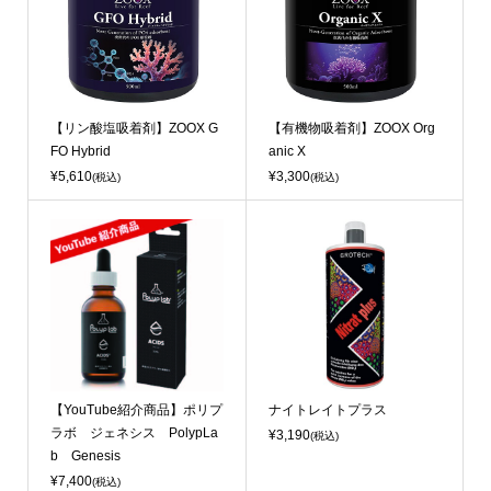
【リン酸塩吸着剤】ZOOX G
【有機物吸着剤】ZOOX Org
FO Hybrid
anic X
¥5,610
¥3,300
(税込)
(税込)
【YouTube紹介商品】ポリプ
ナイトレイトプラス
ラボ ジェネシス PolypLa
¥3,190
(税込)
b Genesis
¥7,400
(税込)