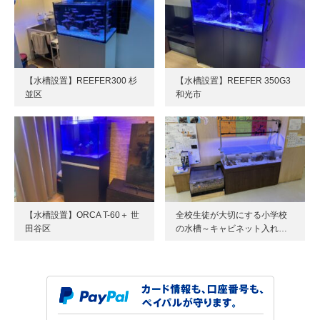
【水槽設置】REEFER300 杉
【水槽設置】REEFER 350G3
並区
和光市
【水槽設置】ORCA T-60＋ 世
全校生徒が大切にする小学校
田谷区
の水槽～キャビネット入れ…