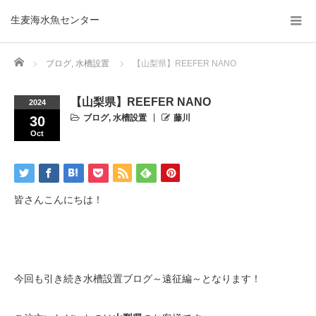
生麦海水魚センター
Home
ブログ
,
水槽設置
【山梨県】REEFER NANO
【山梨県】REEFER NANO
2024
ブログ
,
水槽設置
藤川
30
Oct
皆さんこんにちは！
今回も引き続き水槽設置ブログ～遠征編～となります！