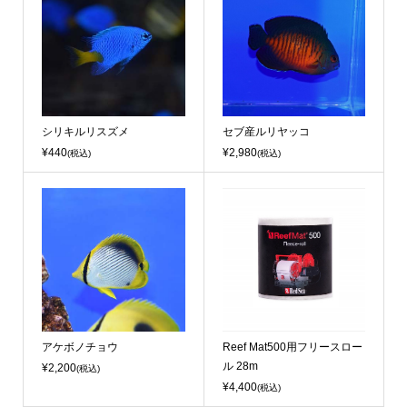
シリキルリスズメ
セブ産ルリヤッコ
¥440
¥2,980
(税込)
(税込)
アケボノチョウ
Reef Mat500用フリースロー
ル 28m
¥2,200
(税込)
¥4,400
(税込)